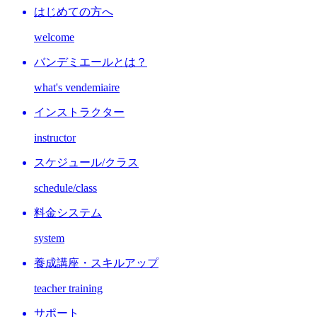
はじめての方へ
welcome
バンデミエールとは？
what's vendemiaire
インストラクター
instructor
スケジュール/クラス
schedule/class
料金システム
system
養成講座・スキルアップ
teacher training
サポート