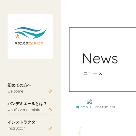
【押上】カラダとココロにやさしい “ササヤカフェ
News
ニュース
初めての方へ
welcome
バンデミエールとは？
top
kaerimichi
what's vendemiaire
インストラクター
{
instructor