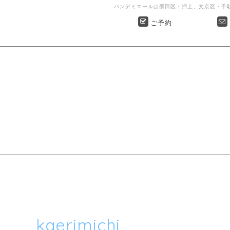
バンデミエールは墨田区・押上、文京区・千
” | 墨田区押上・文京区千駄木のヨガスタジオ
ご予約
kaerimichi