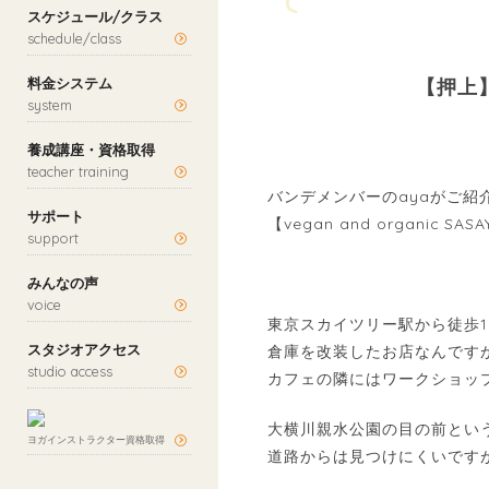
スケジュール/クラス
schedule/class
料金システム
【押上
system
養成講座・資格取得
teacher training
バンデメンバーのayaがご紹
サポート
【vegan and organic 
support
みんなの声
voice
東京スカイツリー駅から徒歩1
スタジオアクセス
倉庫を改装したお店なんです
studio access
カフェの隣にはワークショッ
大横川親水公園の目の前とい
ヨガインストラクター資格取得
道路からは見つけにくいです