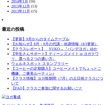
2014年1月
(16)
2013年12月
(13)
2013年11月
(15)
最近の投稿
【更新】9月からのタイムテーブル
【お知らせ】8月・9月の代講・休講情報（8/3更新）
【クラスレポート】 YUKO→『バンデヨガ』ゆか
【学生さんサポート】ティーンズメイト or ヨガクワ
リ、選べる２つの通い方♩
ウェルネスポット スタンプラリー
【コーヒーの定期購入】コーヒーメイトでちょっとご
機嫌、ご褒美ルーティン♪
【クラス情報】ヨガ祭期間（7月）の土日祝クラスにつ
いて
【FAQ】クラスご参加に関するお願いごと