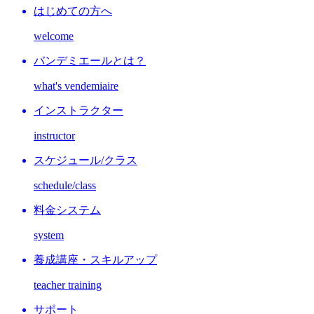
はじめての方へ
welcome
バンデミエールとは？
what's vendemiaire
インストラクター
instructor
スケジュール/クラス
schedule/class
料金システム
system
養成講座・スキルアップ
teacher training
サポート