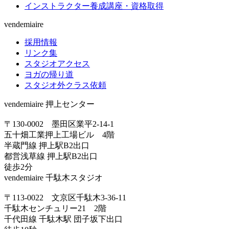
インストラクター養成講座・資格取得
vendemiaire
採用情報
リンク集
スタジオアクセス
ヨガの帰り道
スタジオ外クラス依頼
vendemiaire 押上センター
〒130-0002 墨田区業平2-14-1
五十畑工業押上工場ビル 4階
半蔵門線 押上駅B2出口
都営浅草線 押上駅B2出口
徒歩2分
vendemiaire 千駄木スタジオ
〒113-0022 文京区千駄木3-36-11
千駄木センチュリー21 2階
千代田線 千駄木駅 団子坂下出口