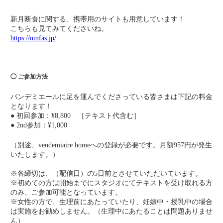
新月断食に関する、携帯用のサイトも用意しています！
こちらも見てみてくださいね。
https://nmfas.jp/
◯ ご参加方法
バンデミエールに足を運んでくださっている皆さまは下記の料金
となります！
● 初回参加：¥8,800 ［テキスト代含む］
● 2nd参加：¥1,000
（別途、vendemiaire homeへの登録が必要です。月額957円が発生
いたします。）
※各締切は、（配信日）の5日前とさせていただいています。
※初めての方は開始までにスタジオにてテキストを受け取れる方
のみ、ご参加可能となっています。
※女性の方で、生理前にあたっていたり、妊娠中・授乳中の場合
は実施をお勧めしません。（生理中にあたることは問題ありませ
ん）