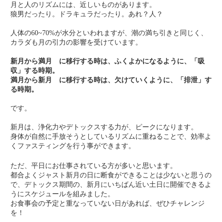
月と人のリズムには、近しいものがあります。
狼男だったり。ドラキュラだったり。あれ？人？
人体の
60~70%が水分といわれますが、潮の満ち引きと同じく、
カラダも月の引力の影響を受けています。
新月から満月 に移行する時は、ふくよかになるように、「吸
収」する時期。
満月から新月 に移行する時は、欠けていくように、「排泄」す
る時期。
です。
新月は、浄化力やデトックスする力が、ピークになります。
身体が自然に手放そうとしているリズムに重ねることで、効率よ
くファスティングを行う事ができます。
ただ、平日にお仕事されている方が多いと思います。
都合よくジャスト新月の日に断食ができることは少ないと思うの
で、デトックス期間の、新月にいちばん近い土日に開催できるよ
うにスケジュールを組みました。
お食事会の予定と重なっていない日があれば、ぜひチャレンジ
を！