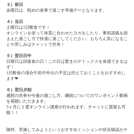
３）前日
金曜日は、軽めの食事で過ごす準備デーとなります。
４）当日
土曜日は1日断食です！
オンラインを使って体質に合わせたヨガをしたり、事前講義を踏
まえた過ごし方で快適に過ごしてください。もちろん気になるこ
とや苦しみはチャットで共有！
５）翌日日中
日曜日は回復食の日！この日は驚きのデトックスを体感できるは
ず！
1日断食の場合午前中外出の予定は控えておくことをおすすめし
ます❤︎
６）翌日夕刻
感想の共有や今後の過ごし方、継続についてのワンポイント動画
を視聴いただきます。
3ヶ月に１度オンライン講座が行われます。チャットに質疑も可
能！！
随時、実施してみようというおすすめミッションや状況確認がチ