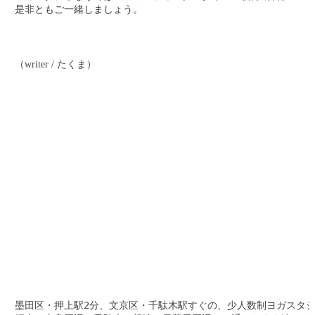
是非ともご一緒しましょう。
（writer / たくま）
墨田区・押上駅2分、文京区・千駄木駅すぐの、少人数制ヨガスタジ