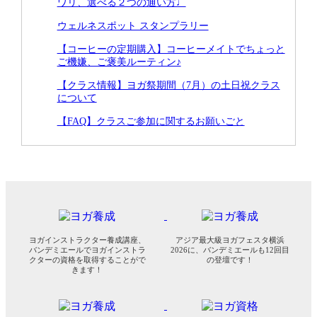
ワリ、選べる２つの通い方♩
ウェルネスポット スタンプラリー
【コーヒーの定期購入】コーヒーメイトでちょっと
ご機嫌、ご褒美ルーティン♪
【クラス情報】ヨガ祭期間（7月）の土日祝クラス
について
【FAQ】クラスご参加に関するお願いごと
ヨガインストラクター養成講座、
アジア最大級ヨガフェスタ横浜
バンデミエールでヨガインストラ
2026に、バンデミエールも12回目
クターの資格を取得することがで
の登壇です！
きます！