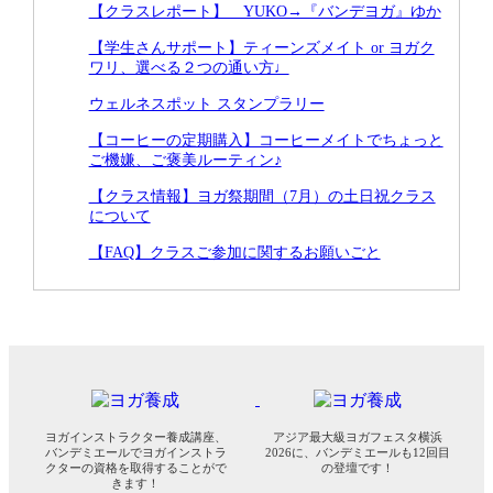
【クラスレポート】 YUKO→『バンデヨガ』ゆか
【学生さんサポート】ティーンズメイト or ヨガク
ワリ、選べる２つの通い方♩
ウェルネスポット スタンプラリー
【コーヒーの定期購入】コーヒーメイトでちょっと
ご機嫌、ご褒美ルーティン♪
【クラス情報】ヨガ祭期間（7月）の土日祝クラス
について
【FAQ】クラスご参加に関するお願いごと
ヨガインストラクター養成講座、
アジア最大級ヨガフェスタ横浜
バンデミエールでヨガインストラ
2026に、バンデミエールも12回目
クターの資格を取得することがで
の登壇です！
きます！