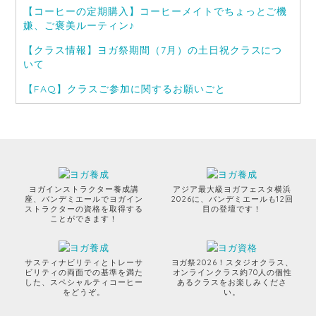
【コーヒーの定期購入】コーヒーメイトでちょっとご機
嫌、ご褒美ルーティン♪
【クラス情報】ヨガ祭期間（7月）の土日祝クラスにつ
いて
【FAQ】クラスご参加に関するお願いごと
ヨガインストラクター養成講
アジア最大級ヨガフェスタ横浜
座、バンデミエールでヨガイン
2026に、バンデミエールも12回
ストラクターの資格を取得する
目の登壇です！
ことができます！
サスティナビリティとトレーサ
ヨガ祭2026！スタジオクラス、
ビリティの両面での基準を満た
オンラインクラス約70人の個性
した、スペシャルティコーヒー
あるクラスをお楽しみくださ
をどうぞ。
い。