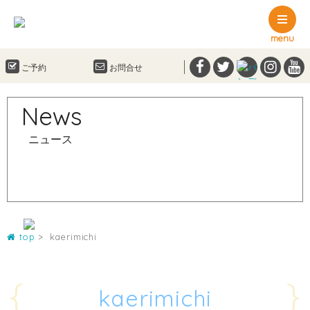
menu
ご予約
お問合せ
News
ニュース
top
kaerimichi
{
}
kaerimichi