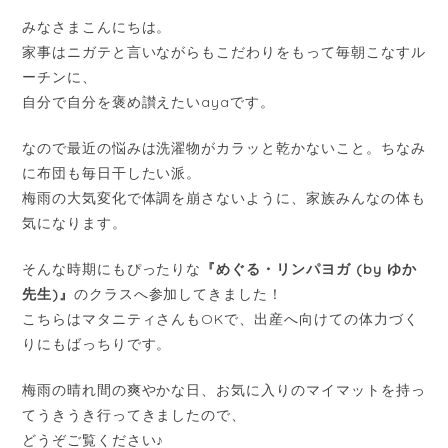
みなさまこんにちは。
家事はニガテと言いながらもこだわりをもって毎朝こなすル
ーチンに、
自分で自分を褒め讃えたいayaです。
なので最近の悩みは洗濯物がカラッと乾かないこと。ちなみ
に布団も毎日干したい派。
梅雨の大気変化で体調を崩さないように、家族みんなの体も
気になります。
そんな時期にもぴったりな
『めぐる・リンパヨガ (by ゆか
先生)』
のクラスへ参加してきました！
こちらはマタニティさんもOKで、出産へ向けての体力づく
りにもばっちりです。
梅雨の晴れ間の爽やかな日、お気に入りのマイマットを持っ
てうきうき行ってきましたので、
どうぞご覧ください♪