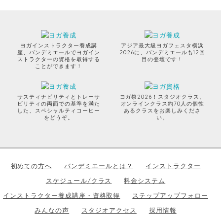
ヨガインストラクター養成講
アジア最大級ヨガフェスタ横浜
座、バンデミエールでヨガイン
2026に、バンデミエールも12回
ストラクターの資格を取得する
目の登壇です！
ことができます！
サスティナビリティとトレーサ
ヨガ祭2026！スタジオクラス、
ビリティの両面での基準を満た
オンラインクラス約70人の個性
した、スペシャルティコーヒー
あるクラスをお楽しみくださ
をどうぞ。
い。
初めての方へ
バンデミエールとは？
インストラクター
スケジュール/クラス
料金システム
インストラクター養成講座・資格取得
ステップアップフォロー
みんなの声
スタジオアクセス
採用情報