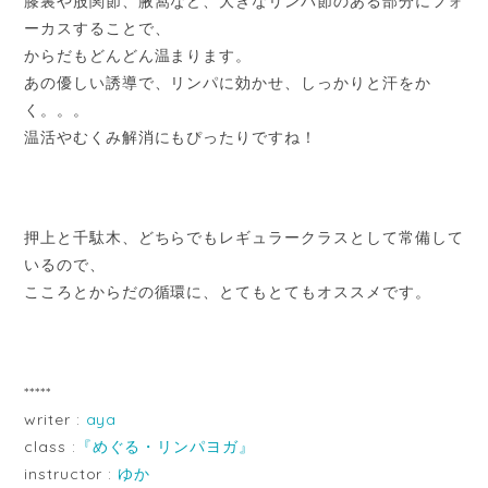
膝裏や股関節、腋窩など、大きなリンパ節のある部分にフォ
ーカスすることで、
からだもどんどん温まります。
あの優しい誘導で、リンパに効かせ、しっかりと汗をか
く。。。
温活やむくみ解消にもぴったりですね！
押上と千駄木、どちらでもレギュラークラスとして常備して
いるので、
こころとからだの循環に、とてもとてもオススメです。
*****
writer :
aya
class :
『めぐる・リンパヨガ』
instructor :
ゆか