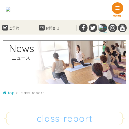
menu
ご予約
お問合せ
News
ニュース
top
class-report
{
}
class-report