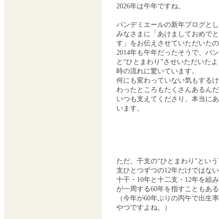
2026年は午年ですね。
バンデミエールの新年ブログとし
みなさまに「あけましておめでと
す」をお伝えさせていただいたのが
2014年も午年だったそうで、バ
と“ひとまわり”させいただいた
時の流れに驚いています。
何にも変わっていない気もするけ
わったところもたくさんあるんだ
いつも支えてくださり、本当にあ
います。
ただ、干支の“ひとまわり”とい
支ひとつずつの12年だけではな
十干・10年と十二支・12年を組
が一周する60年を指すこともあ
（今年が60年ぶりの丙午で出生
やつですよね。）