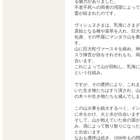
る魅力がありました。
不老不死への両者の渇望によって
盟が組まれたのです。
ヴィシュヌさまは、乳海にさまざ
原始となる種や薬草を入れ、巨大
化身、その甲羅にマンダラ山を乗
す。
山に巨大蛇ヴァースキを絡め、神
スラ陣営が頭をそれぞれもち、両
合います。
これによって山が回転し、乳海に
という仕組み。
ですが、その攪拌により、これま
いた生き物たちはすり潰され、山
の木々や生き物たちも滅んでしま
この山火事を鎮火するべく、イン
に水をかけ、火と水が出会います
そして、山が抱えていた命の源が
み、渦によって散り散りになった
と出会います。
なおも攪拌は続き、1000年もの