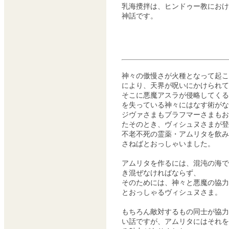
乳海攪拌は、ヒンドゥー教におけ
神話です。
神々の傲慢さが火種となって起こ
により、天界が呪いにかけられて
そこに悪魔アスラが侵略してくる
を失っている神々にはなす術がな
ジヴァさまもブラフマーさまもお
たそのとき、ヴィシュヌさまが登
不老不死の霊薬・アムリタを飲み
さねばとおっしゃいました。
アムリタを作るには、混沌の海で
き混ぜなければならず、
そのためには、神々と悪魔の協力
とおっしゃるヴィシュヌさま。
もちろん敵対するもの同士が協力
い話ですが、アムリタにはそれを