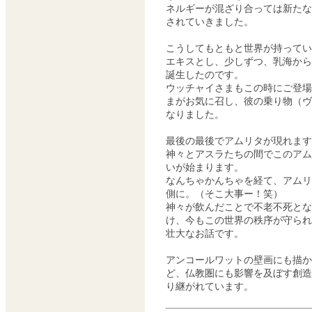
ネルギーが混ざり合っては新たな
されていきました。
こうしてもともと世界が持ってい
エキスとし、少しずつ、乳海から
誕生したのです。
ウッチャイさまもこの時にご登場
まがお気に召し、彼の乗り物（ヴ
なりました。
最後の最後でアムリタが現れます
神々とアスラたちの間でこのアム
いが始まります。
なんちゃかんちゃを経て、アムリ
側に。（そこ大事ー！笑）
神々が飲んだことで不老不死とな
け、今もこの世界の秩序が守られ
壮大なお話です。
アンコールワットの壁画にも描か
ど、仏教圏にも影響を及ぼす創造
り継がれています。