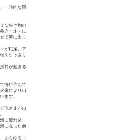
、一時的な同
まな生き物の
亀クールマに
せて海に出ま
々が尻尾、ア
端を引っ張り
攪拌が起きる
で海に住んで
火事により山
います。
ドラさまが山
。
海に流れ込
海に在った命
間、あらゆるエ