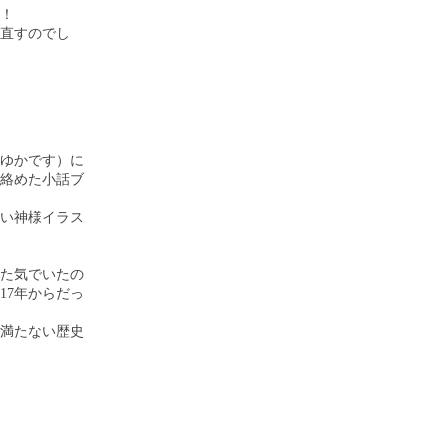
！
直すのでし
ゆかです）に
絡めた小話ブ
い神様イラス
た気でいたの
17年からだっ
満たない歴史