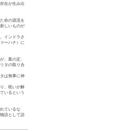
存在が生み出
た命の源流を
新しいものが
。インドラさ
ァーハナ）に
が、案の定、
リタの取り合
タは無事に神
り、呪いが解
ているという
れているな
物語として語