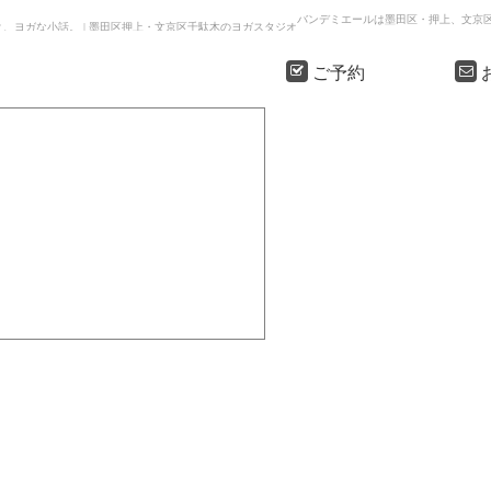
バンデミエールは墨田区・押上、文京
拶と、ヨガな小話。 | 墨田区押上・文京区千駄木のヨガスタジオ
ご予約