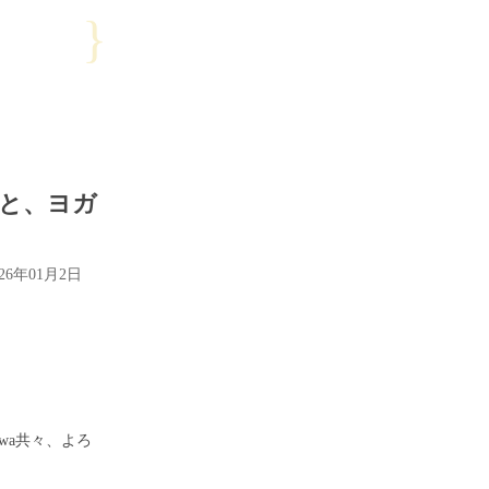
}
拶と、ヨガ
026年01月2日
oniwa共々、よろ