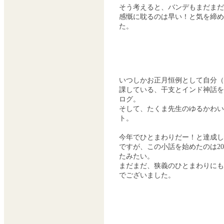
そう考えると、バンデもまだまだ
感慨に耽るのは早い！と気を締め
た。
いつしかお正月恒例として自分（
課している、干支とインド神話を
ログ。
そして、たくま先生のゆるかわい
ト。
今年でひとまわりだー！と達成し
ですが、この小話を始めたのは20
たみたい。
まだまだ、狭義のひとまわりにも
でございました。