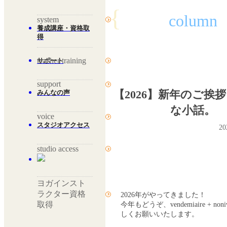
{
column
system
養成講座・資格取
得
teacher training
サポート
support
【2026】新年のご挨
みんなの声
な小話。
voice
スタジオアクセス
2
studio access
ヨガインスト
ラクター資格
2026年がやってきました！
取得
今年もどうぞ、vendemiaire + n
しくお願いいたします。