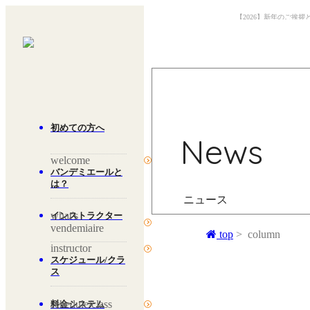
【2026】新年のご挨
初めての方へ
News
welcome
バンデミエールと
は？
ニュース
what's
インストラクター
vendemiaire
top
column
instructor
スケジュール/クラ
ス
schedule/class
料金システム