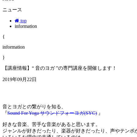
ニュース
top
information
{
information
}
【講座情報】“ 音のヨガ ”の専門講座を開催します！
2019年09月22日
音とヨガとの繋がりを知る、
『
Sound For Yoga サウンドフォーヨガ(SYC)
』
好きな音楽、苦手な音楽があると思います。
ジャンルが好きだったり、楽器が好きだったり、声やテンポ