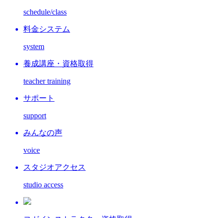
schedule/class
料金システム
system
養成講座・資格取得
teacher training
サポート
support
みんなの声
voice
スタジオアクセス
studio access