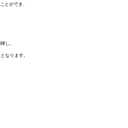
ることができ、
、
調律し、
けとなります。
。