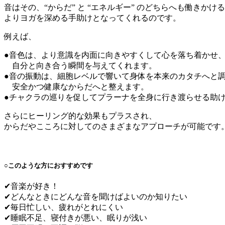
音はその、“からだ” と “エネルギー” のどちらへも働きかけ
よりヨガを深める手助けとなってくれるのです。
例えば、
●音色は、より意識を内面に向きやすくして心を落ち着かせ
自分と向き合う瞬間を与えてくれます。
●音の振動は、細胞レベルで響いて身体を本来のカタチへと
安全かつ健康なからだへと整えます。
●チャクラの巡りを促してプラーナを全身に行き渡らせる助
さらにヒーリング的な効果もプラスされ、
からだやこころに対してのさまざまなアプローチが可能です
○このような方におすすめです
✔︎音楽が好き！
✔︎どんなときにどんな音を聞けばよいのか知りたい
✔︎毎日忙しい、疲れがとれにくい
✔︎睡眠不足、寝付きが悪い、眠りが浅い