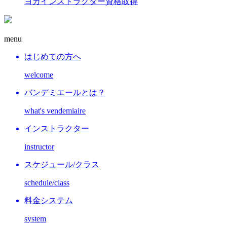
ヨガインストラクター資格取得
menu
はじめての方へ
welcome
バンデミエールとは？
what's vendemiaire
インストラクター
instructor
スケジュール/クラス
schedule/class
料金システム
system