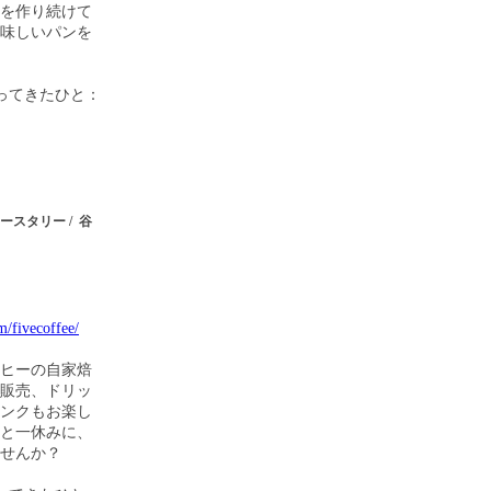
ンを作り続けて
味しいパンを
ってきたひと：
ースタリー / 谷
/fivecoffee/
ーヒーの自家焙
販売、ドリッ
リンクもお楽し
っと一休みに、
せんか？