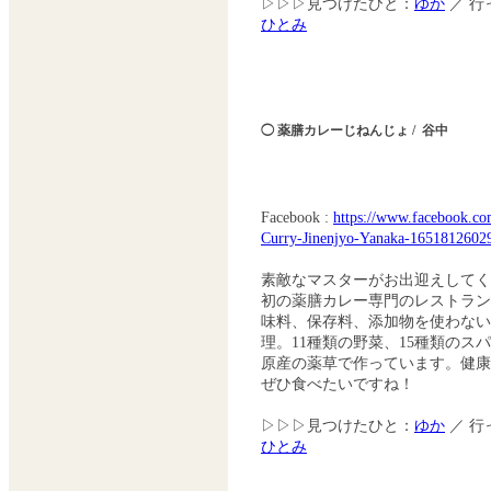
▷▷▷見つけたひと：
ゆか
／ 行
ひとみ
◯ 薬膳カレーじねんじょ / 谷中
Facebook :
https://www.facebook.c
Curry-Jinenjyo-Yanaka-1651812602
素敵なマスターがお出迎えしてく
初の薬膳カレー専門のレストラン
味料、保存料、添加物を使わない
理。11種類の野菜、15種類のスハ
原産の薬草で作っています。健
ぜひ食べたいですね！
▷▷▷見つけたひと：
ゆか
／ 行
ひとみ