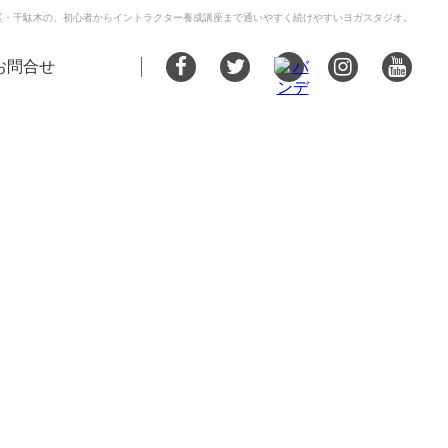
区・千駄木の、初心者からイントラクター養成講座まで通いやすく続けやすいヨガスタジオ。
しいごはんのお店をご紹介♪ vol.7 千駄木編③ | 墨田区押上・文京区千駄木のヨガスタジオ
お問合せ