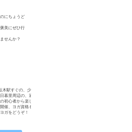
のにちょうど
褒美にぜひ行
みませんか？
駄木駅すぐの、少人数制ヨガスタジオ。

日暮里周辺の、通いやすく続けやすい、常温で行うヨガ専門スタジオで
の初心者から楽しめるヨガ教室『バンデミエール・ヨガスタジオ』へ。

開催、ヨガ資格も取得可能。

デヨガをどうぞ！