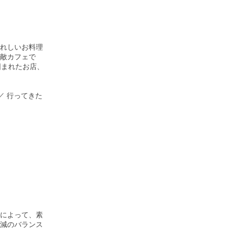
うれしいお料理
敵カフェで
囲まれたお店、
／ 行ってきた
候によって、素
減のバランス