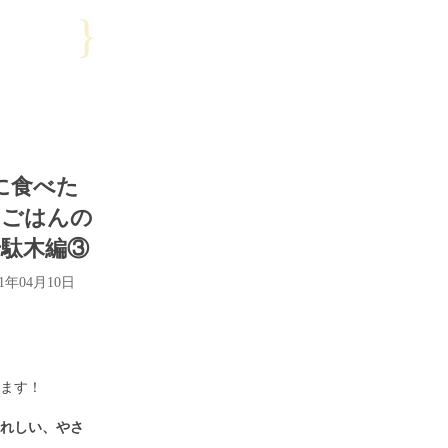
}
に食べた
いごはんの
 千駄木編③
21年04月10日
します！
うれしい、やさ