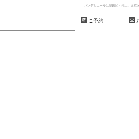
バンデミエールは墨田区・押上、文京
【千駄木】ヨガの日に食べたい、からだにうれ
ご予約