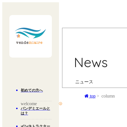
News
ニュース
初めての方へ
top
column
welcome
バンデミエールと
は？
what's
インストラクター