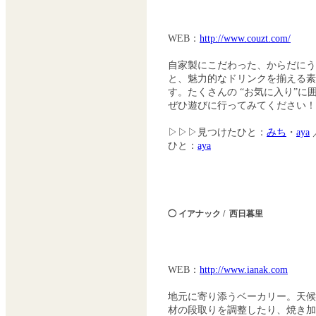
WEB：
http://www.couzt.com/
自家製にこだわった、からだに
と、魅力的なドリンクを揃える素
す。たくさんの “お気に入り”に
ぜひ遊びに行ってみてください！
▷▷▷見つけたひと：
みち
・
aya
ひと：
aya
◯ イアナック / 西日暮里
WEB：
http://www.ianak.com
地元に寄り添うベーカリー。天
材の段取りを調整したり、焼き加