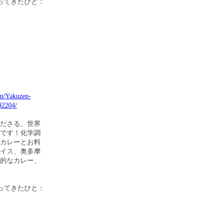
ってきたひと：
om/Yakuzen-
92204/
ださる、世界
です！化学調
カレーとお料
゚イス、奥多摩
康的なカレー、
ってきたひと：