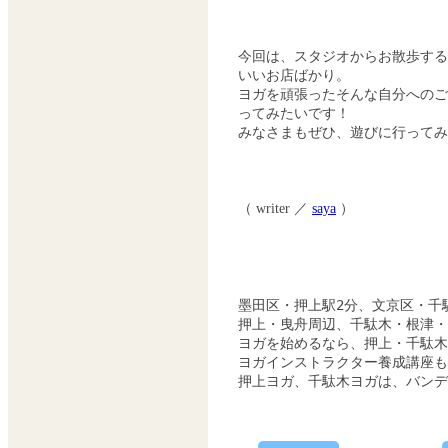
今回は、スタジオからお散歩する
いいお店ばかり。
ヨガを頑張ったそんな自分へのご
ってみたいです！
みなさまもぜひ、遊びに行って
（ writer ／
saya
）
墨田区・押上駅2分、文京区・千
押上・曳舟周辺、千駄木・根津・
ヨガを始めるなら、押上・千駄木
ヨガインストラクター養成講座も
押上ヨガ、千駄木ヨガは、バン