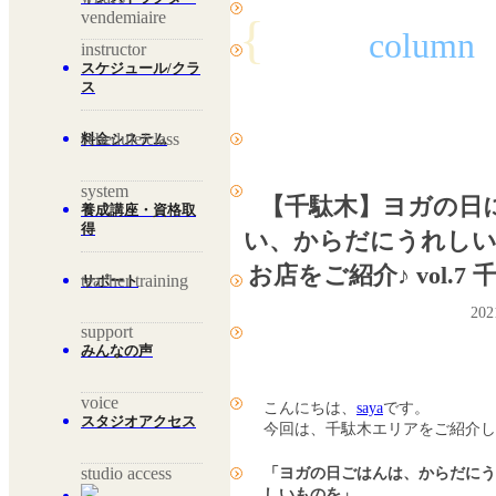
vendemiaire
{
column
instructor
スケジュール/クラ
ス
schedule/class
料金システム
system
【千駄木】ヨガの日
養成講座・資格取
得
い、からだにうれし
お店をご紹介♪ vol.7
teacher training
サポート
20
support
みんなの声
voice
こんにちは、
saya
です。
スタジオアクセス
今回は、千駄木エリアをご紹介
studio access
「ヨガの日ごはんは、からだに
しいものを」