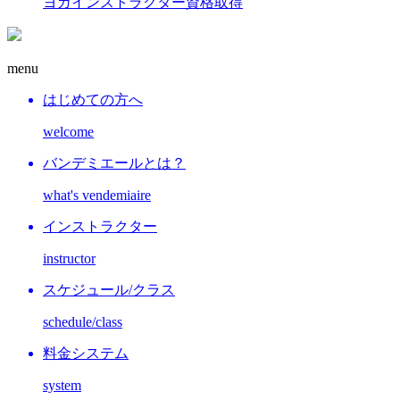
ヨガインストラクター資格取得
menu
はじめての方へ
welcome
バンデミエールとは？
what's vendemiaire
インストラクター
instructor
スケジュール/クラス
schedule/class
料金システム
system