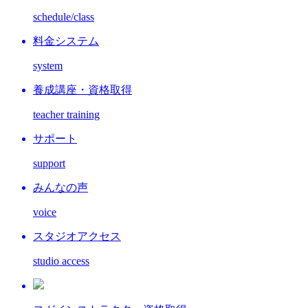
schedule/class
料金システム
system
養成講座・資格取得
teacher training
サポート
support
みんなの声
voice
スタジオアクセス
studio access