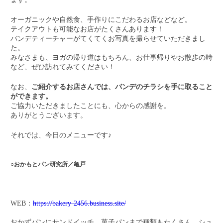
オーガニックや自然食、手作りにこだわるお店などなど。
テイクアウトも可能なお店がたくさんあります！
バンデティーチャーがてくてくお写真を撮らせていただきまし
た。
みなさまも、ヨガの帰り道はもちろん、お仕事帰りやお散歩の時
など、ぜひ訪れてみてください！
なお、
ご紹介するお店さんでは、バンデのチラシを手に取ること
ができます。
ご協力いただきましたことにも、心からの感謝を。
ありがとうございます。
それでは、今日のメニューです♪
○おかもとパン研究所／亀戸
WEB：
https://bakery-2456.business.site/
おかずパンにサンドイッチ、菓子パンまで種類もたくさん。シュ