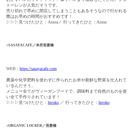
トーレンが人気だそうです。
売り切れで早めに閉店してしまうこともあるそうなので行かれる
際はお早めの時間がおすすめです！
▷▷▷見つけたひと：Azusa／ 行ってきたひと：Azusa
○SASAYACAFE／本所吾妻橋
WEB：
https://sasayacafe.com
農薬や化学肥料を使わずに作られたお米や新鮮な野菜を仕入れて
いるんだそう。
メニュー全てがヴィーガンフードで、調味料まで自然のものを使
い全て手作りされています！
▷▷▷見つけたひと：
hiroko
／ 行ってきたひと：
hiroko
○ORGANIC LOCKER／吾妻橋