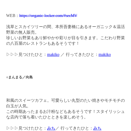
WEB：
https://organic-locker.com/#secMV
浅草とスカイツリーの間、本所吾妻橋にあるオーガニック＆温活
野菜の無人販売。
珍しいお野菜もあり鮮やかや彩りが目を引きます。こだわり野菜
の八百屋のレストランもあるそうです！
▷▷▷見つけたひと：
makiko
／ 行ってきたひと：
makiko
○まんまる／向島
和風のスイーツカフェ。可愛らしい丸型のたい焼きやモチモチの
白玉が人気。
この時期あったまるお汁粉などもあるそうです！スタイリッシュ
な店内で落ち着いたひとときを楽しめそう。
▷▷▷見つけたひと：
みち
／ 行ってきたひと：
みち