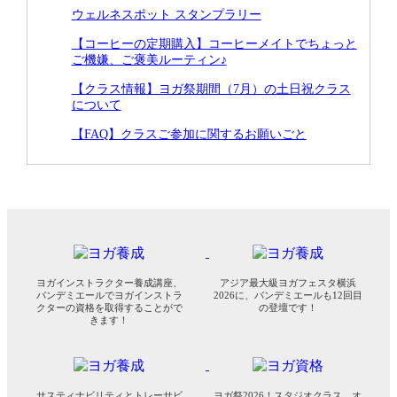
ウェルネスポット スタンプラリー
【コーヒーの定期購入】コーヒーメイトでちょっと
ご機嫌、ご褒美ルーティン♪
【クラス情報】ヨガ祭期間（7月）の土日祝クラス
について
【FAQ】クラスご参加に関するお願いごと
ヨガインストラクター養成講座、
アジア最大級ヨガフェスタ横浜
バンデミエールでヨガインストラ
2026に、バンデミエールも12回目
クターの資格を取得することがで
の登壇です！
きます！
サスティナビリティとトレーサビ
ヨガ祭2026！スタジオクラス、オ