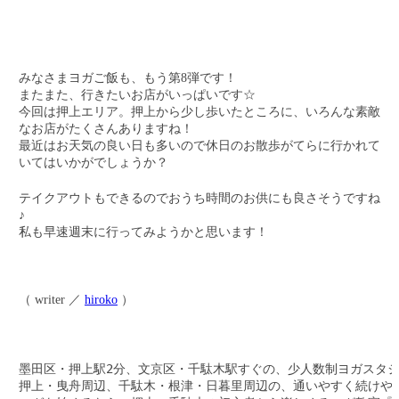
みなさまヨガご飯も、もう第8弾です！
またまた、行きたいお店がいっぱいです☆
今回は押上エリア。押上から少し歩いたところに、いろんな素敵
なお店がたくさんありますね！
最近はお天気の良い日も多いので休日のお散歩がてらに行かれて
いてはいかがでしょうか？
テイクアウトもできるのでおうち時間のお供にも良さそうですね
♪
私も早速週末に行ってみようかと思います！
（ writer ／
hiroko
）
墨田区・押上駅2分、文京区・千駄木駅すぐの、少人数制ヨガスタジ
押上・曳舟周辺、千駄木・根津・日暮里周辺の、通いやすく続けやす