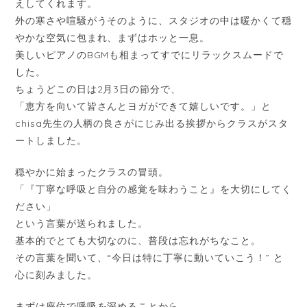
えしてくれます。
外の寒さや喧騒がうそのように、スタジオの中は暖かくて穏
やかな空気に包まれ、まずはホッと一息。
美しいピアノのBGMも相まってすでにリラックスムードで
した。
ちょうどこの日は2月3日の節分で、
「恵方を向いて皆さんとヨガができて嬉しいです。」と
chisa先生の人柄の良さがにじみ出る挨拶からクラスがスタ
ートしました。
穏やかに始まったクラスの冒頭。
「『丁寧な呼吸と自分の感覚を味わうこと』を大切にしてく
ださい」
という言葉が送られました。
基本的でとても大切なのに、普段は忘れがちなこと。
その言葉を聞いて、“今日は特に丁寧に動いていこう！” と
心に刻みました。
まずは座位で呼吸を深めることから。