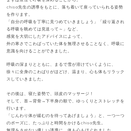
chisa先生の誘導をもとに、落ち着いて座っていられる姿勢
を作ります。
「自分の呼吸を丁寧に見つめていきましょう」「繰り返され
る呼吸を眺めては見送って～」など、
感覚を大切にしたアドバイスによって、
外の寒さでこわばっていた体を無理させることなく、呼吸に
意識を向けることができました。
呼吸の深まりとともに、まるで雪が溶けていくように、
徐々に全身のこわばりがほどけ、温まり、心も体もリラック
スしていきました。
その後は、寝た姿勢で、頭皮のマッサージ！
そして、首→背骨→下半身の順で、ゆっくりとストレッチを
行います。
「じんわり体が緩むのを待ってあげましょう」と、一つ一つ
のポーズに、たっぷりと時間をかけるchisa先生。
無理をさせない優しい誘導に、体も心もほぐれました。