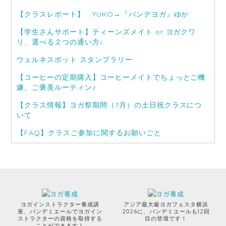
【クラスレポート】 YUKO→『バンデヨガ』ゆか
【学生さんサポート】ティーンズメイト or ヨガクワ
リ、選べる２つの通い方♩
ウェルネスポット スタンプラリー
【コーヒーの定期購入】コーヒーメイトでちょっとご機
嫌、ご褒美ルーティン♪
【クラス情報】ヨガ祭期間（7月）の土日祝クラスにつ
いて
【FAQ】クラスご参加に関するお願いごと
ヨガインストラクター養成講
アジア最大級ヨガフェスタ横浜
座、バンデミエールでヨガイン
2026に、バンデミエールも12回
ストラクターの資格を取得する
目の登壇です！
ことができます！