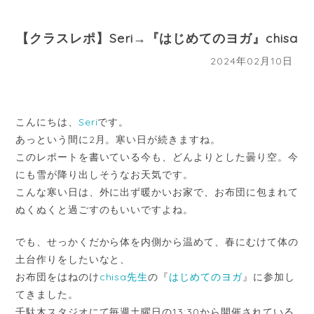
【クラスレポ】Seri→『はじめてのヨガ』chisa
2024年02月10日
こんにちは、
Seri
です。
あっという間に2月。寒い日が続きますね。
このレポートを書いている今も、どんよりとした曇り空。今
にも雪が降り出しそうなお天気です。
こんな寒い日は、外に出ず暖かいお家で、お布団に包まれて
ぬくぬくと過ごすのもいいですよね。
でも、せっかくだから体を内側から温めて、春にむけて体の
土台作りをしたいなと、
お布団をはねのけ
chisa先生
の『
はじめてのヨガ
』に参加し
てきました。
千駄木スタジオにて毎週土曜日の13:30から開催されている