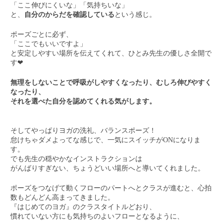
「ここ伸びにくいな」「気持ちいな」
と、
自分のからだを確認している
という感じ。
ポーズごとに必ず、
「ここでもいいですよ」
と安定しやすい場所を伝えてくれて、ひとみ先生の優しさ全開で
す❤
無理をしないことで呼吸がしやすくなったり、むしろ伸びやすく
なったり、
それを選べた自分を認めてくれる気がします。
そしてやっぱりヨガの洗礼、バランスポーズ！
怠けちゃダメよってな感じで、一気にスイッチがONになりま
す。
でも先生の穏やかなインストラクションは
がんばりすぎない、ちょうどいい場所へと導いてくれました。
ポーズをつなげて動くフローのパートへとクラスが進むと、心拍
数もどんどん高まってきました。
『はじめてのヨガ』のクラスタイトルどおり、
慣れていない方にも気持ちのよいフローとなるように、