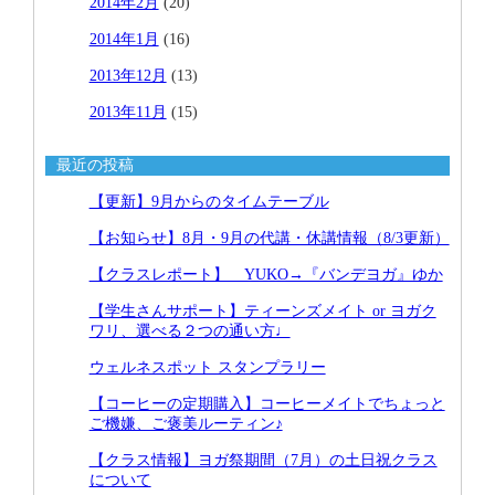
2014年2月
(20)
2014年1月
(16)
2013年12月
(13)
2013年11月
(15)
最近の投稿
【更新】9月からのタイムテーブル
【お知らせ】8月・9月の代講・休講情報（8/3更新）
【クラスレポート】 YUKO→『バンデヨガ』ゆか
【学生さんサポート】ティーンズメイト or ヨガク
ワリ、選べる２つの通い方♩
ウェルネスポット スタンプラリー
【コーヒーの定期購入】コーヒーメイトでちょっと
ご機嫌、ご褒美ルーティン♪
【クラス情報】ヨガ祭期間（7月）の土日祝クラス
について