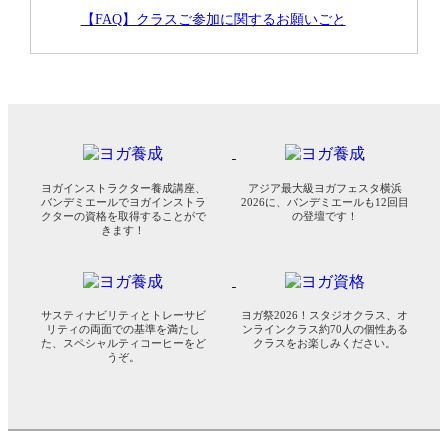
【FAQ】クラスご参加に関するお願いごと
ヨガインストラクター養成講座、
アジア最大級ヨガフェスタ横浜
バンデミエールでヨガインストラ
2026に、バンデミエールも12回目
クターの資格を取得することがで
の登壇です！
きます！
サスティナビリティとトレーサビ
ヨガ祭2026！スタジオクラス、オ
リティの両面での基準を満たし
ンラインクラス約70人の個性ある
た、スペシャルティコーヒーをど
クラスをお楽しみください。
うぞ。