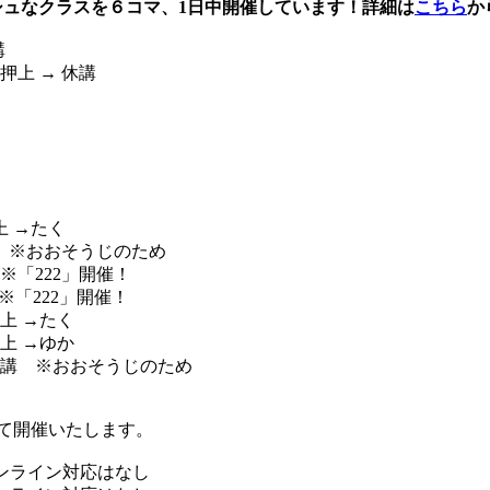
のフレッシュなクラスを６コマ、1日中開催しています！詳細は
こちら
か
講
押上 → 休講
上 →たく
休講 ※おおそうじのため
 ※「222」開催！
 ※「222」開催！
押上 →たく
押上 →ゆか
 → 休講 ※おおそうじのため
して開催いたします。
めオンライン対応はなし