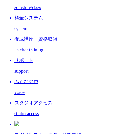
schedule/class
料金システム
system
養成講座・資格取得
teacher training
サポート
support
みんなの声
voice
スタジオアクセス
studio access