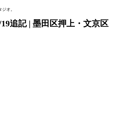
タジオ。
9追記 | 墨田区押上・文京区