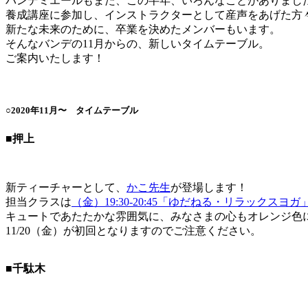
バンデミエールもまた、この半年、いろんなことがありまし
養成講座に参加し、インストラクターとして産声をあげた方
新たな未来のために、卒業を決めたメンバーもいます。
そんなバンデの11月からの、新しいタイムテーブル。
ご案内いたします！
○2020年11月〜 タイムテーブル
■押上
新ティーチャーとして、
かこ先生
が登場します！
担当クラスは
（金）19:30-20:45「ゆだねる・リラックスヨガ
キュートであたたかな雰囲気に、みなさまの心もオレンジ色
11/20（金）が初回となりますのでご注意ください。
■千駄木