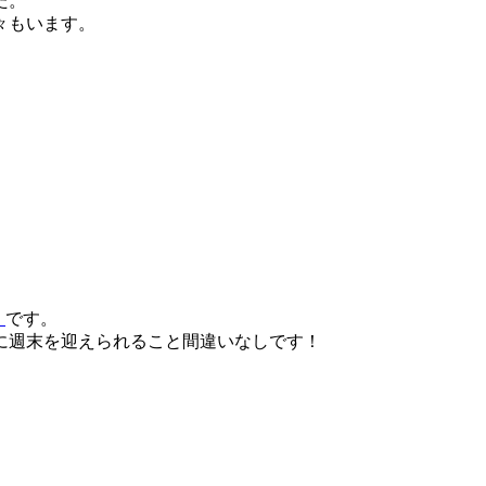
た。
々もいます。
」
です。
に週末を迎えられること間違いなしです！