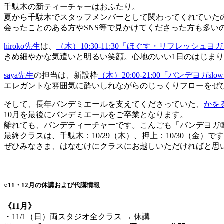
千駄木の新ティーチャーはおふたり。
夏から千駄木でスタッフメンバーとして関わってくれていた
会ったことのある方やSNS等で見かけてくださった方も多い
hiroko先生
は、
（木）10:30-11:30「ほぐす・リフレッシュヨ
きめ細やかな気遣いと明るい笑顔。心地のいい1日のはじま
saya先生
の担当は、新設枠
（木）20:00-21:00「バンデヨガslo
エレガントな雰囲気に酔いしれながらのじっくりフローをぜ
そして、長年バンデミエールを支えてくださっていた、
かを
10月を最後にバンデミエールをご卒業となります。
離れても、バンデティーチャーです。こんごも「バンデヨガ®
最終クラスは、千駄木：10/29（木）、押上：10/30（金）で
ぜひみなさま、はなむけにクラスにお越しいただければと思
○11・12月の休講および代講情報
《11月》
・11/1（日）両スタジオ全クラス → 休講