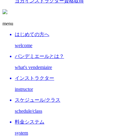
ヨガインストラクター資格取得
menu
はじめての方へ
welcome
バンデミエールとは？
what's vendemiaire
インストラクター
instructor
スケジュール/クラス
schedule/class
料金システム
system