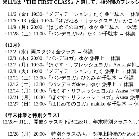
※11/1は『THE FIRST CLASS』と題して、40分間
・11/6（金）19:30-『メディテーション』たく ＠千駄木 →休
・11/6・13（金）19:30-『ゆだねる・リラックスヨガ』かこ @
・11/9（月）20:00-『はじめてのヨガ』ゆか ＠千駄木 → 休講
・11/28（土）11:00-『バンデヨガlv2』たく @千駄木 → 休講
《12月》
・12/2（水）両スタジオ全クラス → 休講
・12/3（木）20:00-『バンデヨガ』ゆか @押上 →休講
・12/7（月）10:30-『ほぐす・リフレッシュヨガ』Azusa @押
・12/8（火）19:00-『メディテーション』たく @押上 → 
・12/12（土）13:00-『バンデヨガ』ひとみ @千駄木 → 休講
・12/12（土）13:30-『バンデヨガslow』ゆか @押上 → 休講
・12/14（月）10:30-『ほぐす・リフレッシュヨガ』Azusa @
・12/21（月）10:30-『ほぐす・リフレッシュヨガ』Azusa @
・12/27（日）13:00-『はじめてのヨガ』makiko ＠千駄木
《年末休業と特別クラス》
12/28〜31は、開催クラスを下記に絞り、年末特別クラスと
・12/28（月）20:00- 特別クラス/みち ※押上開催のた