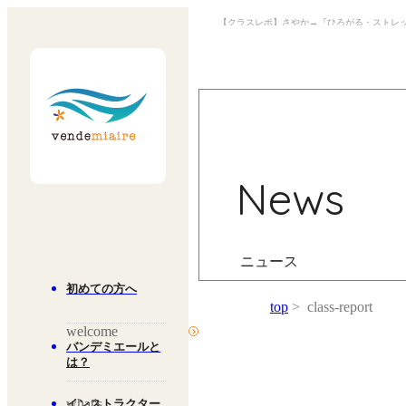
【クラスレポ】さやか→『ひろがる・ストレッ
News
ニュース
初めての方へ
top
class-report
welcome
バンデミエールと
は？
what's
インストラクター