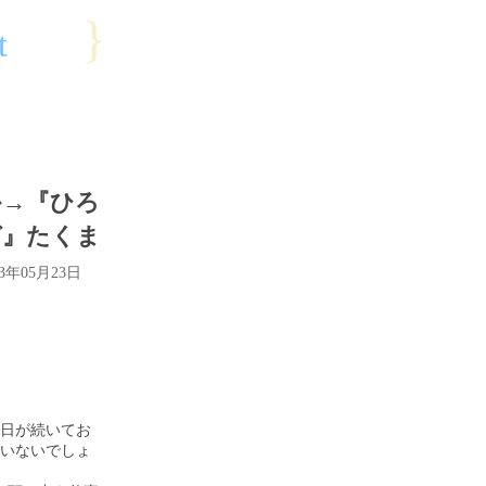
}
t
か→『ひろ
ガ』たくま
23年05月23日
日が続いてお
いないでしょ