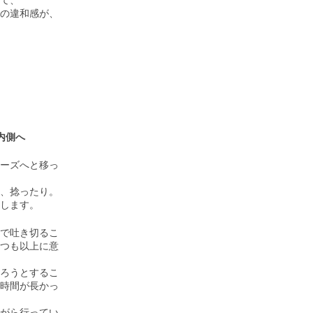
て、
の違和感が、
内側へ
ーズへと移っ
、捻ったり。
します。
で吐き切るこ
つも以上に意
ろうとするこ
時間が長かっ
がら行ってい