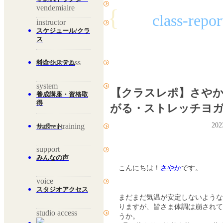
vendemiaire
{
class-repor
instructor
スケジュール/クラ
ス
schedule/class
料金システム
system
【クラスレポ】さや
養成講座・資格取
得
がる・ストレッチヨ
20
teacher training
サポート
support
みんなの声
こんにちは！
さやか
です。
voice
スタジオアクセス
まだまだ気温が安定しないような
りますが、皆さま体調は崩されて
studio access
うか。