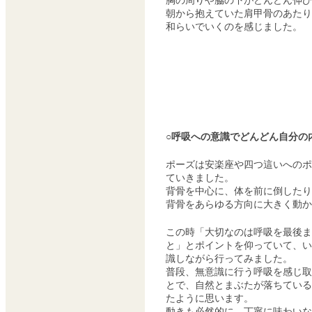
胸の周りや脇の下がどんどん伸び
朝から抱えていた肩甲骨のあたり
和らいでいくのを感じました。
○呼吸への意識でどんどん自分の
ポーズは安楽座や四つ這いへのポ
ていきました。
背骨を中心に、体を前に倒したり
背骨をあらゆる方向に大きく動か
この時「大切なのは呼吸を最後ま
と」とポイントを仰っていて、い
識しながら行ってみました。
普段、無意識に行う呼吸を感じ取
とで、自然とまぶたが落ちている
たように思います。
動きも必然的に、丁寧に味わいな