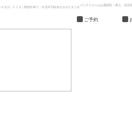
バンデミエールは墨田区・押上、文京
チヨガ』たくま | 墨田区押上・文京区千駄木のヨガスタジオ
ご予約