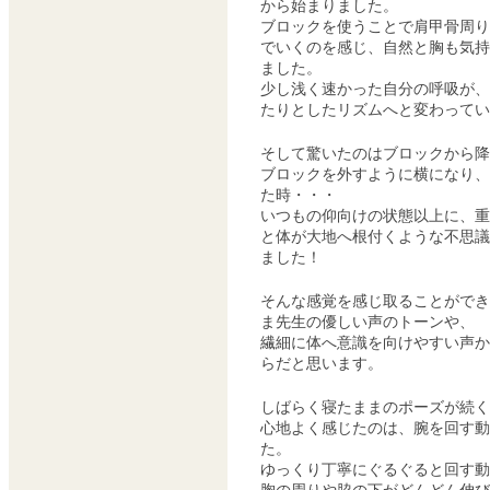
から始まりました。
ブロックを使うことで肩甲骨周り
でいくのを感じ、自然と胸も気持
ました。
少し浅く速かった自分の呼吸が、
たりとしたリズムへと変わってい
そして驚いたのはブロックから降
ブロックを外すように横になり、
た時・・・
いつもの仰向けの状態以上に、重
と体が大地へ根付くような不思議
ました！
そんな感覚を感じ取ることができ
ま先生の優しい声のトーンや、
繊細に体へ意識を向けやすい声か
らだと思います。
しばらく寝たままのポーズが続く
心地よく感じたのは、腕を回す動
た。
ゆっくり丁寧にぐるぐると回す動