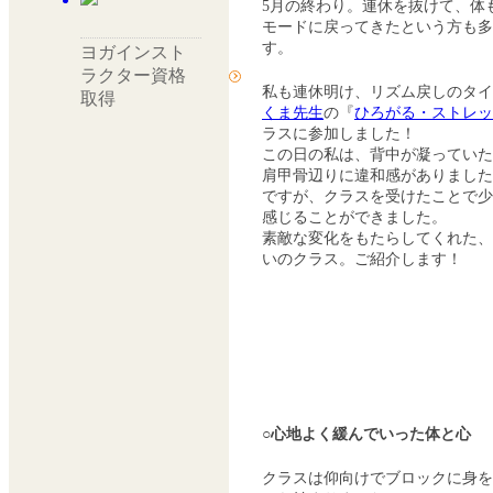
5月の終わり。連休を抜けて、体
モードに戻ってきたという方も多
す。
ヨガインスト
ラクター資格
私も連休明け、リズム戻しのタイ
取得
くま先生
の『
ひろがる・ストレッ
ラスに参加しました！
この日の私は、背中が凝っていた
肩甲骨辺りに違和感がありました
ですが、クラスを受けたことで少
感じることができました。
素敵な変化をもたらしてくれた、
いのクラス。ご紹介します！
○心地よく緩んでいった体と心
クラスは仰向けでブロックに身を