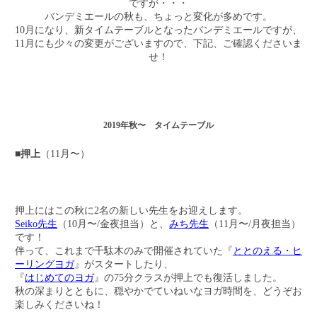
ですが・・・
バンデミエールの秋も、ちょっと変化が多めです。
10月になり、新タイムテーブルとなったバンデミエールですが、
11月にも少々の変更がございますので、下記、ご確認くださいま
せ！
2019年秋〜 タイムテーブル
■押上
（11月〜）
押上にはこの秋に2名の新しい先生をお迎えします。
Seiko先生
（10月〜/金夜担当）と、
みち先生
（11月〜/月夜担当）
です！
伴って、これまで千駄木のみで開催されていた『
ととのえる・ヒ
ーリングヨガ
』がスタートしたり、
『
はじめてのヨガ
』の75分クラスが押上でも復活しました。
秋の深まりとともに、穏やかでていねいなヨガ時間を、どうぞお
楽しみくださいね！