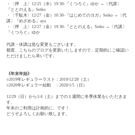
・〈押 上〉12/25（水）19:30-『くつろぐ』ゆか →〔代講〕
『ととのえる』Seiko
・〈千駄木〉12/27（金）10:30-『はじめてのヨガ』Seiko →〔代
講〕『めざめる』aya
・〈押 上〉12/27（金）19:30-『ととのえる』Seiko →〔代講〕
『くつろぐ』ゆか
代講・休講は急な変更もございます。
都度、こちらのブログを更新いたしますので、定期的にご確認い
ただけましたら幸いです。
《年末年始》
○2019年レギュラーラスト：2019/12/28（土）
○2020年レギュラー始動 ：2020/1/5（日）
12/29（日）から1/4（土）までの１週間に冬季休業をいただきま
す。
年末のご利用は計画的に、です！
どうぞよろしくお願い致します。