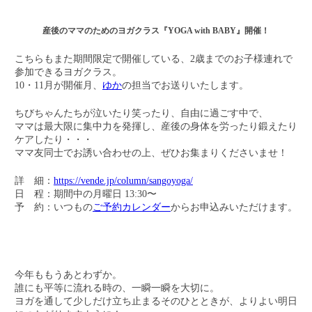
産後のママのためのヨガクラス『YOGA with BABY』開催！
こちらもまた期間限定で開催している、2歳までのお子様連れで
参加できるヨガクラス。
10・11月が開催月、
ゆか
の担当でお送りいたします。
ちびちゃんたちが泣いたり笑ったり、自由に過ごす中で、
ママは最大限に集中力を発揮し、産後の身体を労ったり鍛えたり
ケアしたり・・・
ママ友同士でお誘い合わせの上、ぜひお集まりくださいませ！
詳 細：
https://vende.jp/column/sangoyoga/
日 程：期間中の月曜日 13:30〜
予 約：いつもの
ご予約カレンダー
からお申込みいただけます。
今年ももうあとわずか。
誰にも平等に流れる時の、一瞬一瞬を大切に。
ヨガを通して少しだけ立ち止まるそのひとときが、よりよい明日