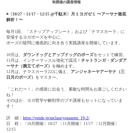
秋開催の講座情報
◉〈10/27・11/17・12/15 @千駄木〉月１ヨガゼミ 〜アーサナ徹底
解析！〜
毎月1回、「ステップアップシート」および「ナマスカーラ」に
登場するヨガポーズを中心に、
ポーズの疑問に徹底的に向き合う実践講座を開催しています。
10月は、
ダウンドッグとアップドッグのポーズ
をセットで練習。
11月は、インナーマッスル強化で温活！
チャトランガ・ダンダア
ーサナ（腕立てポーズ）
を極めます。
12月は、ナマスカーラ222に備え、
アンジャネーヤアーサナ（三
日月のポーズ）
をマスター。
「これだー！」の感覚に出会う、素敵な時間をお過ごしください
ね！
そのほか、ヨガ哲学や解剖学のプチ講座もセットになっていま
す！
詳 細：
https://vende.jp/spclass/yogazemi_19-2/
日 程：〔10月開催〕10/27 〔11月開催〕11/17 〔12月開催〕
12/15